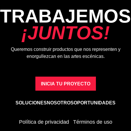
TRABAJEMOS
¡
J
U
N
T
O
S
!
Queremos construir productos que nos representen y
enorgullezcan en las artes escénicas.
INICIA TU PROYECTO
SOLUCIONES
NOSOTROS
OPORTUNIDADES
Política de privacidad
Términos de uso